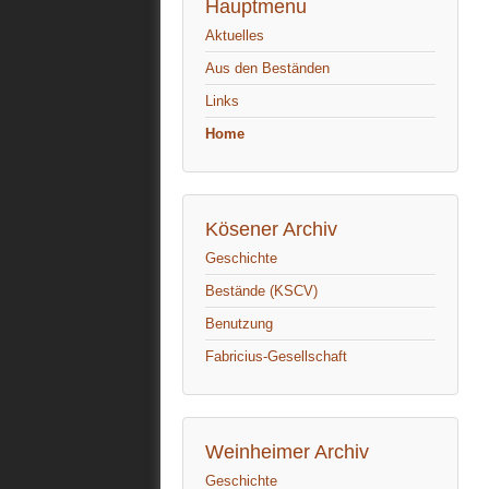
Hauptmenu
Aktuelles
Aus den Beständen
Links
Home
Kösener Archiv
Geschichte
Bestände (KSCV)
Benutzung
Fabricius-Gesellschaft
Weinheimer Archiv
Geschichte