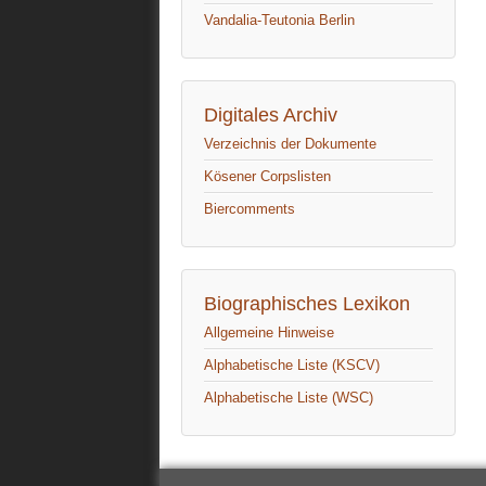
Vandalia-Teutonia Berlin
Digitales Archiv
Verzeichnis der Dokumente
Kösener Corpslisten
Biercomments
Biographisches Lexikon
Allgemeine Hinweise
Alphabetische Liste (KSCV)
Alphabetische Liste (WSC)