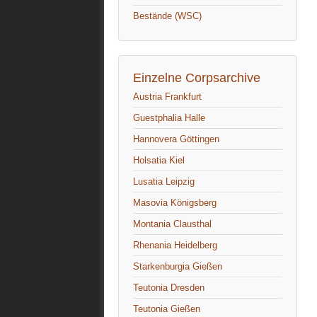
Bestände (WSC)
Einzelne Corpsarchive
Austria Frankfurt
Guestphalia Halle
Hannovera Göttingen
Holsatia Kiel
Lusatia Leipzig
Masovia Königsberg
Montania Clausthal
Rhenania Heidelberg
Starkenburgia Gießen
Teutonia Dresden
Teutonia Gießen