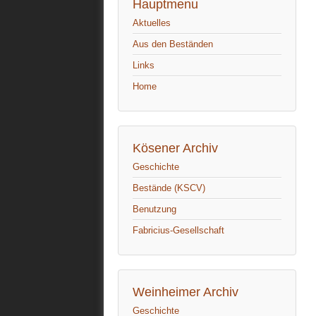
Hauptmenu
Aktuelles
Aus den Beständen
Links
Home
Kösener Archiv
Geschichte
Bestände (KSCV)
Benutzung
Fabricius-Gesellschaft
Weinheimer Archiv
Geschichte