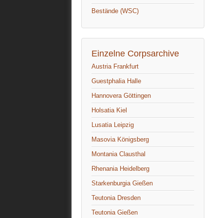
Bestände (WSC)
Einzelne Corpsarchive
Austria Frankfurt
Guestphalia Halle
Hannovera Göttingen
Holsatia Kiel
Lusatia Leipzig
Masovia Königsberg
Montania Clausthal
Rhenania Heidelberg
Starkenburgia Gießen
Teutonia Dresden
Teutonia Gießen