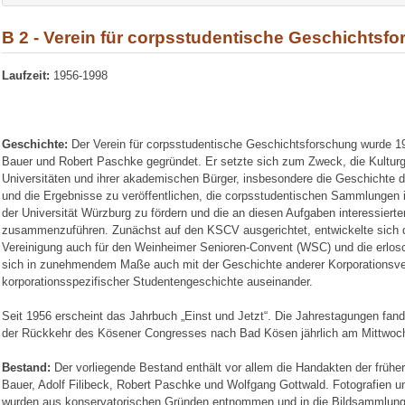
B 2 - Verein für corpsstudentische Geschichtsf
Laufzeit:
1956-1998
Geschichte:
Der Verein für corpsstudentische Geschichtsforschung wurde 19
Bauer und Robert Paschke gegründet. Er setzte sich zum Zweck, die Kultur
Universitäten und ihrer akademischen Bürger, insbesondere die Geschichte 
und die Ergebnisse zu veröffentlichen, die corpsstudentischen Sammlungen i
der Universität Würzburg zu fördern und die an diesen Aufgaben interessiert
zusammenzuführen. Zunächst auf den KSCV ausgerichtet, entwickelte sich de
Vereinigung auch für den Weinheimer Senioren-Convent (WSC) und die erlo
sich in zunehmendem Maße auch mit der Geschichte anderer Korporationsve
korporationsspezifischer Studentengeschichte auseinander.
Seit 1956 erscheint das Jahrbuch „Einst und Jetzt“. Die Jahrestagungen fand
der Rückkehr des Kösener Congresses nach Bad Kösen jährlich am Mittwoch 
Bestand:
Der vorliegende Bestand enthält vor allem die Handakten der früher
Bauer, Adolf Filibeck, Robert Paschke und Wolfgang Gottwald. Fotografien u
wurden aus konservatorischen Gründen entnommen und in die Bildsammlung