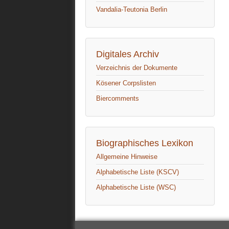
Vandalia-Teutonia Berlin
Digitales Archiv
Verzeichnis der Dokumente
Kösener Corpslisten
Biercomments
Biographisches Lexikon
Allgemeine Hinweise
Alphabetische Liste (KSCV)
Alphabetische Liste (WSC)