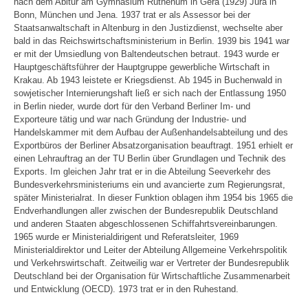
nach dem Abitur am Gymnasium Ruthenum in Gera (1929) Jura in
Bonn, München und Jena. 1937 trat er als Assessor bei der
Staatsanwaltschaft in Altenburg in den Justizdienst, wechselte aber
bald in das Reichswirtschaftsministerium in Berlin. 1939 bis 1941 war
er mit der Umsiedlung von Baltendeutschen betraut. 1943 wurde er
Hauptgeschäftsführer der Hauptgruppe gewerbliche Wirtschaft in
Krakau. Ab 1943 leistete er Kriegsdienst. Ab 1945 in Buchenwald in
sowjetischer Internierungshaft ließ er sich nach der Entlassung 1950
in Berlin nieder, wurde dort für den Verband Berliner Im- und
Exporteure tätig und war nach Gründung der Industrie- und
Handelskammer mit dem Aufbau der Außenhandelsabteilung und des
Exportbüros der Berliner Absatzorganisation beauftragt. 1951 erhielt er
einen Lehrauftrag an der TU Berlin über Grundlagen und Technik des
Exports. Im gleichen Jahr trat er in die Abteilung Seeverkehr des
Bundesverkehrsministeriums ein und avancierte zum Regierungsrat,
später Ministerialrat. In dieser Funktion oblagen ihm 1954 bis 1965 die
Endverhandlungen aller zwischen der Bundesrepublik Deutschland
und anderen Staaten abgeschlossenen Schiffahrtsvereinbarungen.
1965 wurde er Ministerialdirigent und Referatsleiter, 1969
Ministerialdirektor und Leiter der Abteilung Allgemeine Verkehrspolitik
und Verkehrswirtschaft. Zeitweilig war er Vertreter der Bundesrepublik
Deutschland bei der Organisation für Wirtschaftliche Zusammenarbeit
und Entwicklung (OECD). 1973 trat er in den Ruhestand.