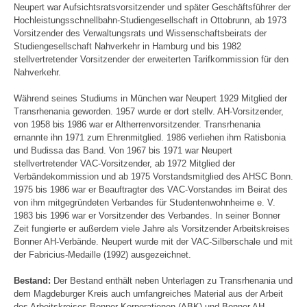
Neupert war Aufsichtsratsvorsitzender und später Geschäftsführer der
Hochleistungsschnellbahn-Studiengesellschaft in Ottobrunn, ab 1973
Vorsitzender des Verwaltungsrats und Wissenschaftsbeirats der
Studiengesellschaft Nahverkehr in Hamburg und bis 1982
stellvertretender Vorsitzender der erweiterten Tarifkommission für den
Nahverkehr.
Während seines Studiums in München war Neupert 1929 Mitglied der
Transrhenania geworden. 1957 wurde er dort stellv. AH-Vorsitzender,
von 1958 bis 1986 war er Altherrenvorsitzender. Transrhenania
ernannte ihn 1971 zum Ehrenmitglied. 1986 verliehen ihm Ratisbonia
und Budissa das Band. Von 1967 bis 1971 war Neupert
stellvertretender VAC-Vorsitzender, ab 1972 Mitglied der
Verbändekommission und ab 1975 Vorstandsmitglied des AHSC Bonn.
1975 bis 1986 war er Beauftragter des VAC-Vorstandes im Beirat des
von ihm mitgegründeten Verbandes für Studentenwohnheime e. V.
1983 bis 1996 war er Vorsitzender des Verbandes. In seiner Bonner
Zeit fungierte er außerdem viele Jahre als Vorsitzender Arbeitskreises
Bonner AH-Verbände. Neupert wurde mit der VAC-Silberschale und mit
der Fabricius-Medaille (1992) ausgezeichnet.
Bestand:
Der Bestand enthält neben Unterlagen zu Transrhenania und
dem Magdeburger Kreis auch umfangreiches Material aus der Arbeit
des Arbeitskreises Bonner Korporationen (ABK) und Bonner AH-